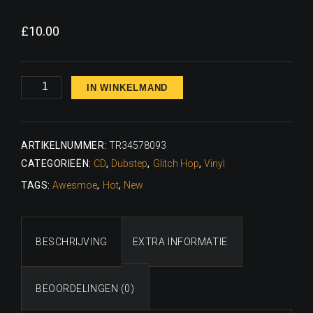
£
10.00
Legacy
IN WINKELMAND
of
Bass
aantal
ARTIKELNUMMER:
TR34578093
CATEGORIEËN:
CD
,
Dubstep
,
Glitch Hop
,
Vinyl
TAGS:
Awesmoe
,
Hot
,
New
BESCHRIJVING
EXTRA INFORMATIE
BEOORDELINGEN (0)