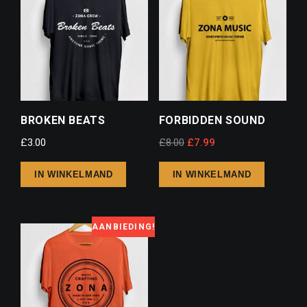
BROKEN BEATS
FORBIDDEN SOUND
£
3.00
£
8.00
£
7.99
IN WINKELMAND
IN WINKELMAND
AANBIEDING!